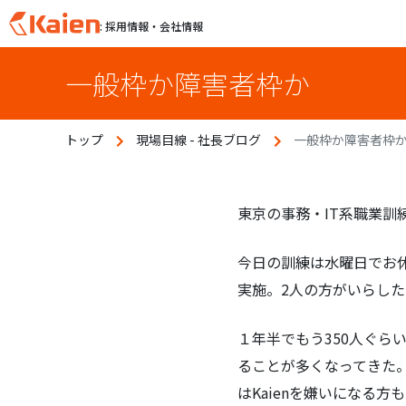
: 採用情報・会社情報
S
一般枠か障害者枠か
k
i
p
トップ
現場目線 - 社長ブログ
一般枠か障害者枠
t
o
c
o
東京の事務・IT系職業訓
n
t
今日の訓練は水曜日でお
e
実施。2人の方がいらした
n
t
１年半でもう350人ぐ
ることが多くなってきた
はKaienを嫌いになる