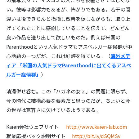
の描写云々で、マスコミの人たちを萎縮させてほしくな
い。彼等は影響力もあるが、怖がりでもある。若干の間
違いは後できちんと指摘し改善を促しながらも、取り上
げてくれたことに感謝していることを伝えて、どんどん
良い作品を送り出して欲しいものだ。例えば米国の
Parenthoodという人気ドラマもアスペルガー症候群が中
心話題の一つだが、これは好評を得ている。（
海外メデ
ィア 「米国の人気ドラマParenthoodに出てくるアスペ
ルガー症候群」
）
清濁併せ呑む。この「ハガネの女２」の問題に限らず、
今の時代に結構必要な要素だと思うのだが、ちょいと今
の世界は寛容さに欠けているようである。
Kaien会社ウェブサイト
http://www.kaien-lab.com
就業応援パック説明サイト
http://bit.ly/dSQMSv