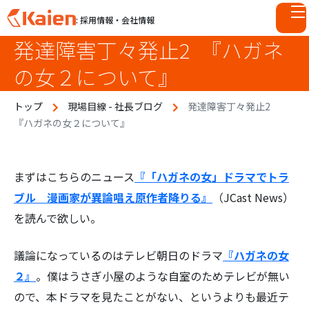
: 採用情報・会社情報
発達障害丁々発止2 『ハガネ
S
k
の女２について』
i
p
トップ
現場目線 - 社長ブログ
発達障害丁々発止2
t
『ハガネの女２について』
o
c
o
n
まずはこちらのニュース
『「ハガネの女」ドラマでトラ
t
ブル 漫画家が異論唱え原作者降りる』
（JCast News）
e
を読んで欲しい。
n
t
議論になっているのはテレビ朝日のドラマ
『ハガネの女
２』
。僕はうさぎ小屋のような自室のためテレビが無い
ので、本ドラマを見たことがない、というよりも最近テ