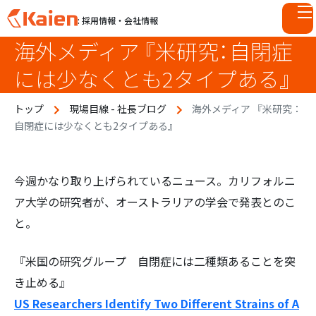
: 採用情報・会社情報
海外メディア 『米研究：自閉症
S
k
には少なくとも2タイプある』
i
p
トップ
現場目線 - 社長ブログ
海外メディア 『米研究：
t
自閉症には少なくとも2タイプある』
o
c
o
n
今週かなり取り上げられているニュース。カリフォルニ
t
ア大学の研究者が、オーストラリアの学会で発表とのこ
e
と。
n
t
『米国の研究グループ 自閉症には二種類あることを突
き止める』
US Researchers Identify Two Different Strains of A