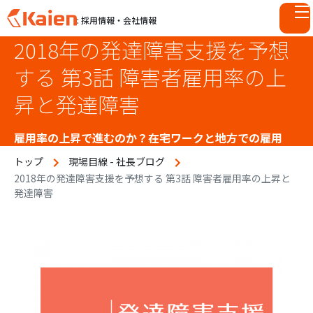
: 採用情報・会社情報
2018年の発達障害支援を予想
S
k
する 第3話 障害者雇用率の上
i
p
昇と発達障害
t
o
雇用率の上昇で進むのか？在宅ワークと地方での雇用
c
o
トップ
現場目線 - 社長ブログ
n
2018年の発達障害支援を予想する 第3話 障害者雇用率の上昇と
発達障害
t
e
n
t