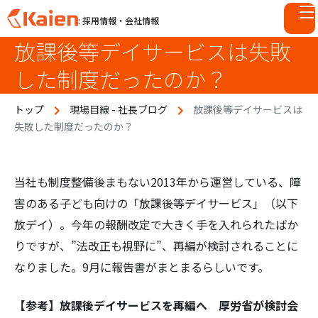
: 採用情報・会社情報
放課後等デイサービスは失敗
S
k
した制度だったのか？
i
p
トップ
現場目線 - 社長ブログ
放課後等デイサービスは
t
失敗した制度だったのか？
o
c
o
n
当社も制度整備後まもない2013年から運営している、障
t
害のある子ども向けの「放課後等デイサービス」（以下
e
放デイ）。今年の報酬改定で大きく手を入れられたばか
n
りですが、”法改正も視野に”、再編が検討されることに
t
なりました。9月に報告書がまとまるらしいです。
【参考】放課後デイサービスを再編へ 厚労省が検討会