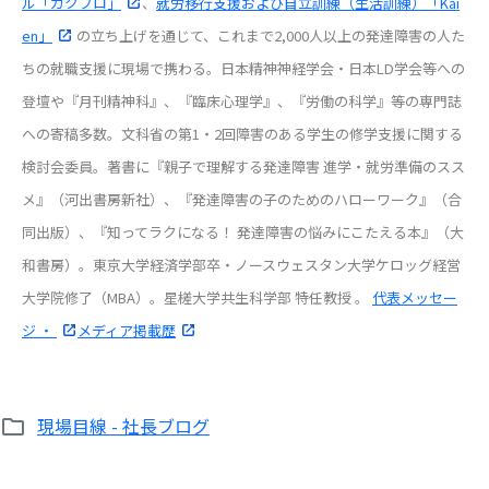
ル「ガクプロ」
、
就労移行支援および自立訓練（生活訓練）「Kai
en」
の立ち上げを通じて、これまで2,000人以上の発達障害の人た
ちの就職支援に現場で携わる。日本精神神経学会・日本LD学会等への
登壇や『月刊精神科』、『臨床心理学』、『労働の科学』等の専門誌
への寄稿多数。文科省の第1・2回障害のある学生の修学支援に関する
検討会委員。著書に『親子で理解する発達障害 進学・就労準備のスス
メ』（河出書房新社）、『発達障害の子のためのハローワーク』（合
同出版）、『知ってラクになる！ 発達障害の悩みにこたえる本』（大
和書房）。東京大学経済学部卒・ノースウェスタン大学ケロッグ経営
大学院修了（MBA）。星槎大学共生科学部 特任教授 。
代表メッセー
ジ ・
メディア掲載歴
現場目線 - 社長ブログ