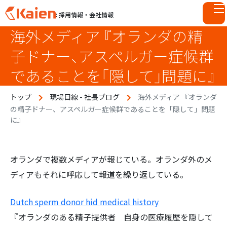
: 採用情報・会社情報
海外メディア 『オランダの精
S
k
子ドナー、アスペルガー症候群
i
p
であることを「隠して」問題に』
t
o
トップ
現場目線 - 社長ブログ
海外メディア 『オランダ
c
の精子ドナー、アスペルガー症候群であることを「隠して」問題
o
に』
n
t
e
オランダで複数メディアが報じている。オランダ外のメ
n
ディアもそれに呼応して報道を繰り返している。
t
Dutch sperm donor hid medical history
『オランダのある精子提供者 自身の医療履歴を隠して