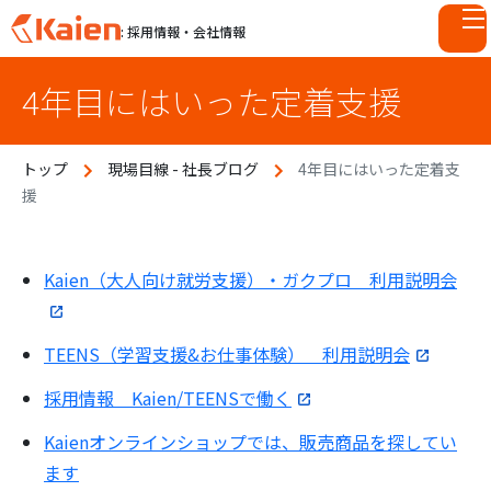
: 採用情報・会社情報
S
4年目にはいった定着支援
k
i
p
トップ
現場目線 - 社長ブログ
4年目にはいった定着支
t
援
o
c
o
n
Kaien（大人向け就労支援）・ガクプロ 利用説明会
t
e
TEENS（学習支援&お仕事体験） 利用説明会
n
t
採用情報 Kaien/TEENSで働く
Kaienオンラインショップでは、販売商品を探してい
ます