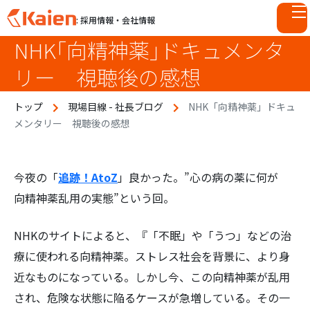
: 採用情報・会社情報
NHK「向精神薬」ドキュメンタ
S
k
リー 視聴後の感想
i
p
トップ
現場目線 - 社長ブログ
NHK「向精神薬」ドキュ
t
メンタリー 視聴後の感想
o
c
o
n
今夜の「
追跡！AtoZ
」良かった。”心の病の薬に何が
t
向精神薬乱用の実態”という回。
e
n
NHKのサイトによると、『「不眠」や「うつ」などの治
t
療に使われる向精神薬。ストレス社会を背景に、より身
近なものになっている。しかし今、この向精神薬が乱用
され、危険な状態に陥るケースが急増している。その一