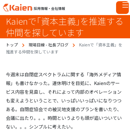
: 採用情報・会社情報
Kaienで「資本主義」を推進する
S
k
仲間を探しています
i
p
トップ
現場目線 - 社長ブログ
Kaienで「資本主義」を
t
推進する仲間を探しています
o
c
o
n
今週末は自閉症スペクトラムに関する「海外メディア情
t
報」も書けなかった。連休明けを目処に、Kaienのサー
e
ビス内容を見直し、それによって内部のオペレーション
n
も変えようということで、いっぱいいっぱいになりつつ
t
ある。自閉症協会での被災地支援のプランを書いたり、
会議に出たり。。。時間というよりも頭が追いついてい
ない。。。シンプルに考えたい。