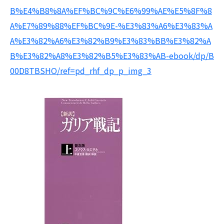
B%E4%B8%8A%EF%BC%9C%E6%99%AE%E5%8F%8
A%E7%89%88%EF%BC%9E-%E3%83%A6%E3%83%A
A%E3%82%A6%E3%82%B9%E3%83%BB%E3%82%A
B%E3%82%A8%E3%82%B5%E3%83%AB-ebook/dp/B
00D8TBSHO/ref=pd_rhf_dp_p_img_3