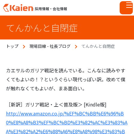
: 採用情報・会社情報
S
てんかんと自閉症
k
i
p
トップ
現場目線 - 社長ブログ
てんかんと自閉症
t
o
c
o
カエサルのガリア戦記を読んでいる。こんなに読みやす
n
くてもよいの！？というぐらい現代っぽい訳。改めて僕
t
が触れなくてもよいが、まあ面白い。
e
n
［新訳］ガリア戦記・上＜普及版＞ [Kindle版]
t
http://www.amazon.co.jp/%EF%BC%BB%E6%96%B
0%E8%A8%B3%EF%BC%BD%E3%82%AC%E3%83%A
A%E3%82%A2%E6%88%A6%E8%A8%98%E3%83%B