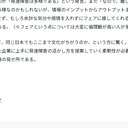
のが「発達障害は多様である」という発言。また「なので、難
多様なのかもしれないが、情報のインプットからアウトプット
せず、むしろ余計な気分や感情を入れずにフェアに接してくれ
ある。（※フェアという点については大変に倫理観が高い人が
て、同じ日本でもここまで文化がちがうのか、という方に驚く
た企業に上手に発達障害の活かし方を提案していく柔軟性が必
腕の見せ所である。
グ