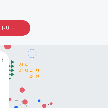
ントリー
す！