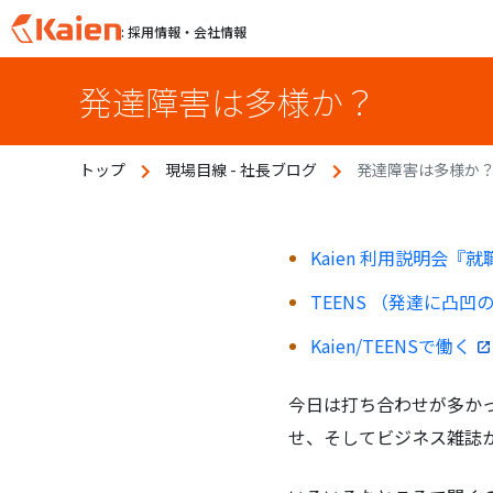
: 採用情報・会社情報
S
発達障害は多様か？
k
i
p
トップ
現場目線 - 社長ブログ
発達障害は多様か
t
o
c
o
Kaien 利用説明会『
n
TEENS （発達に凸凹
t
e
Kaien/TEENSで働く
n
t
今日は打ち合わせが多か
せ、そしてビジネス雑誌