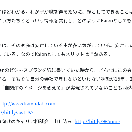
いほどわかる。わが子が職を得るために、親としてできること
う方たちとどういう情報を共有し、どのようにKaienとして
合は、その家庭は安定している事が多い気がしている。安定し
ている。なのでKaienとしてもメリットは当然ある。
ienのビジネスプランを紙に書いていた時から、どんなにこの
る。そもそも自分の会社で雇わないといけない状態が15年、2
ある「自閉症のイメージを変える」が実現されていないことも同
ttp://www.kaien-lab.com
://bit.ly/awLJVz
方向けのキャリア相談会」申し込み
http://bit.ly/985ume