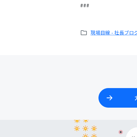
###
現場目線 - 社長ブロ