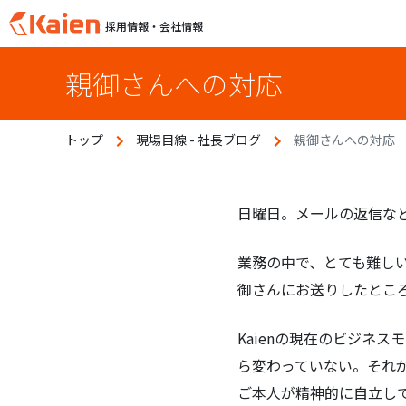
: 採用情報・会社情報
S
親御さんへの対応
k
i
p
トップ
現場目線 - 社長ブログ
親御さんへの対応
t
o
c
o
日曜日。メールの返信な
n
t
業務の中で、とても難し
e
御さんにお送りしたとこ
n
t
Kaienの現在のビジネ
ら変わっていない。それ
ご本人が精神的に自立し