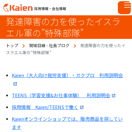
: 採用情報・会社情報
発達障害の力を使ったイスラ
S
k
エル軍の”特殊部隊”
i
p
トップ
現場目線 - 社長ブログ
発達障害の力を使ったイ
t
スラエル軍の”特殊部隊”
o
c
o
n
Kaien（大人向け就労支援）・ガクプロ 利用説明会
t
e
TEENS（学習支援&お仕事体験） 利用説明会
n
t
採用情報 Kaien/TEENSで働く
Kaienオンラインショップでは、販売商品を探してい
ます