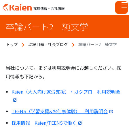
: 採用情報・会社情報
S
卒論パート2 純文学
k
i
p
トップ
現場目線 - 社長ブログ
卒論パート2 純文学
t
o
c
o
当社について。まずは利用説明会にお越しください。採
n
用情報も下記から。
t
e
Kaien（大人向け就労支援）・ガクプロ 利用説明会
n
t
TEENS（学習支援&お仕事体験） 利用説明会
採用情報 Kaien/TEENSで働く