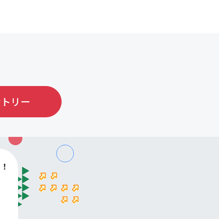
ントリー
す！