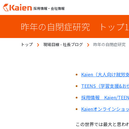
: 採用情報・会社情報
S
昨年の自閉症研究 トップ1
k
i
p
トップ
現場目線 - 社長ブログ
昨年の自閉症研究 
t
o
c
o
n
Kaien（大人向け就
t
TEENS（学習支援&
e
n
採用情報 Kaien/TE
t
Kaienオンラインシ
この世界では最大と思われる