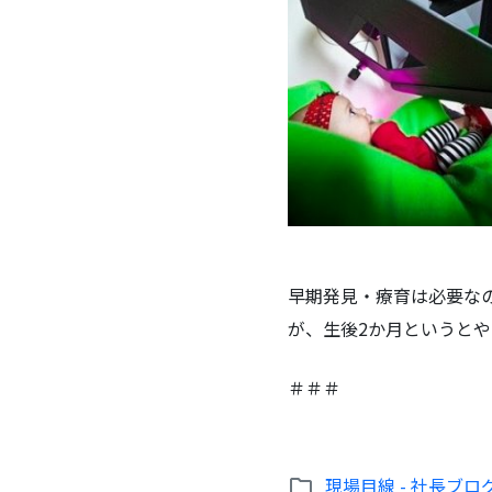
早期発見・療育は必要なのだ
が、生後2か月というと
＃＃＃
現場目線 - 社長ブロ