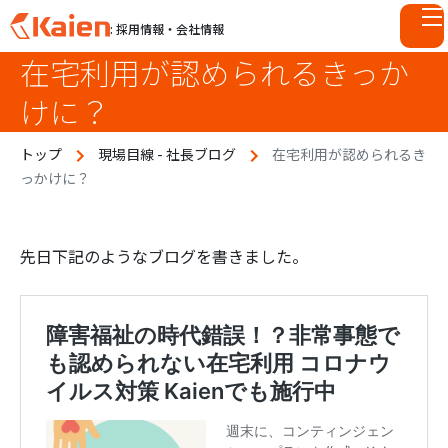
: 採用情報・会社情報
在宅利用が認められるきっか
S
k
けに？
i
p
トップ
現場目線 - 社長ブログ
在宅利用が認められるき
t
っかけに？
o
c
o
n
先日下記のようなブログを書きました。
t
e
n
t