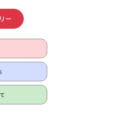
リー
ち
て