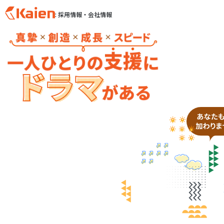
: 採用情報・会社情報
S
k
i
p
t
o
c
o
n
t
e
n
t