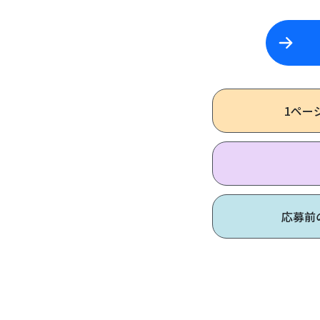
1ペー
応募前