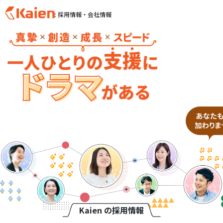
: 採用情報・会社情報
S
k
i
p
t
o
c
o
n
t
e
n
t
Kaien の採用情報