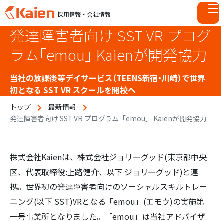
: 採用情報・会社情報
発達障害者向け SST VR プログ
S
k
ラム「emou」 Kaienが開発協力
i
p
当社の放課後等デイサービス（TEENS新宿・川崎）で世界
t
初となる SST VR スクールを開校へ
o
c
トップ
最新情報
o
発達障害者向け SST VR プログラム「emou」 Kaienが開発協力
n
t
e
株式会社Kaienは、株式会社ジョリーグッド(東京都中央
n
区、代表取締役:上路健介、以下 ジョリーグッド)と連
t
携。世界初の発達障害者向けのソーシャルスキルトレー
ニング(以下 SST)VRとなる「emou」(エモウ)の実施第
一号事業所となりました。「emou」は当社アドバイザ