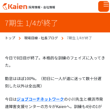
: 採用情報・会社情報
S
7期生 1/4が終了
k
i
p
トップ
現場目線 - 社長ブログ
7期生 1/4が終了
t
o
c
o
今日で8日目が終了。本格的な訓練のフェイズに入ってき
n
た。
t
e
勤怠はほぼ100%。（初日に一人が道に迷って数十分遅
n
刻した以外は全出席）
t
今日は
ジョブコーチネットワーク
の小川先生と横浜市発
達障害支援センターの方々がKaienへ。訓練も4分の1が