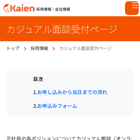
: 採用情報・会社情報
S
カジュアル面談受付ページ
k
i
p
トップ
採用情報
カジュアル面談受付ページ
t
o
c
o
n
t
お申し込みから当日までの流れ
e
n
お申込みフォーム
t
正社員の各ポジションについてカジュアル面談（オンラ