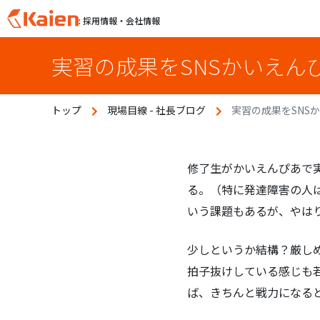
: 採用情報・会社情報
S
実習の成果をSNSかいえん
k
i
p
トップ
現場目線 - 社長ブログ
実習の成果をSNS
t
o
c
o
修了生がかいえんぴあで
n
る。（特に発達障害の人
t
いう課題もあるが、やは
e
n
少しというか結構？厳しめ
t
拍子抜けしている感じも
ば、きちんと戦力になる