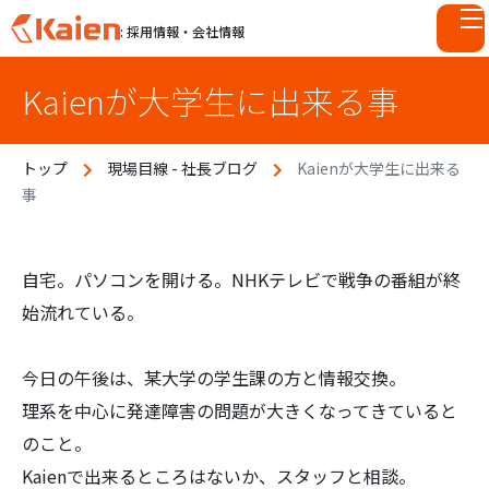
: 採用情報・会社情報
S
Kaienが大学生に出来る事
k
i
p
トップ
現場目線 - 社長ブログ
Kaienが大学生に出来る
t
事
o
c
o
n
自宅。パソコンを開ける。NHKテレビで戦争の番組が終
t
始流れている。
e
n
今日の午後は、某大学の学生課の方と情報交換。
t
理系を中心に発達障害の問題が大きくなってきていると
のこと。
Kaienで出来るところはないか、スタッフと相談。