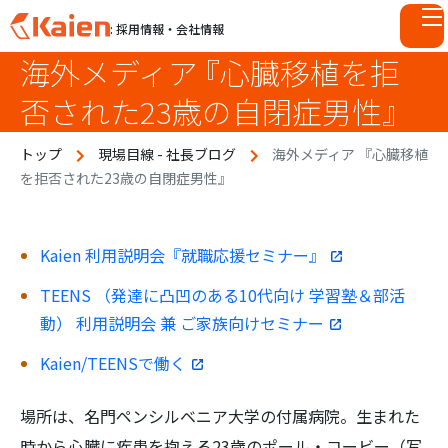
: 採用情報・会社情報
海外メディア 『心臓移植を拒
S
k
否された23歳の自閉症男性』
i
p
トップ
現場目線 - 社長ブログ
海外メディア 『心臓移植
t
を拒否された23歳の自閉症男性』
o
c
o
n
Kaien 利用説明会『就職応援セミナー』
t
TEENS （発達に凸凹のある10代向け 学習塾＆部活
e
動） 利用説明会 兼 ご家族向けセミナー
n
t
Kaien/TEENSで働く
場所は、名門ペンシルベニア大学の付属病院。生まれた
時から心臓に疾患を抱える23歳のポール・コービー（写