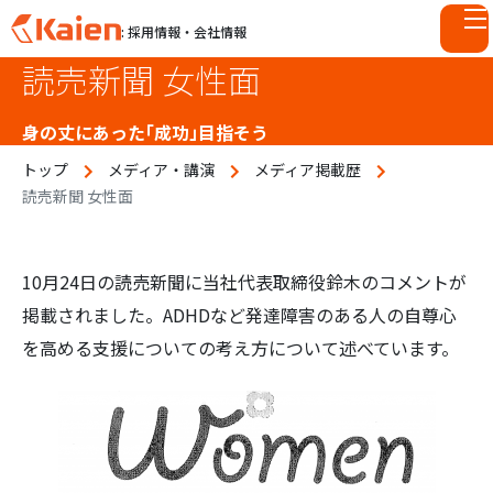
: 採用情報・会社情報
読売新聞 女性面
S
k
i
身の丈にあった「成功」目指そう
p
トップ
メディア・講演
メディア掲載歴
t
読売新聞 女性面
o
c
o
n
10月24日の読売新聞に当社代表取締役鈴木のコメントが
t
掲載されました。ADHDなど発達障害のある人の自尊心
e
を高める支援についての考え方について述べています。
n
t