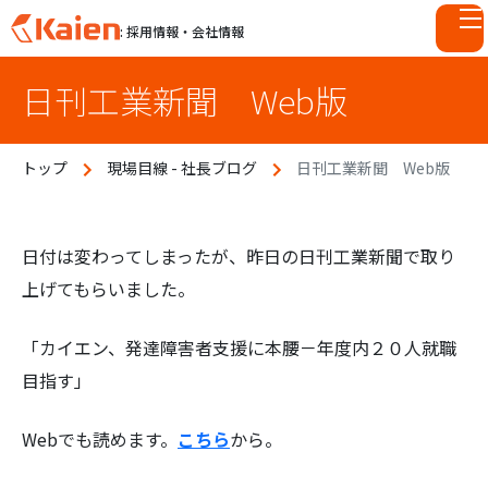
: 採用情報・会社情報
S
日刊工業新聞 Web版
k
i
p
トップ
現場目線 - 社長ブログ
日刊工業新聞 Web版
t
o
c
o
日付は変わってしまったが、昨日の日刊工業新聞で取り
n
上げてもらいました。
t
e
「カイエン、発達障害者支援に本腰－年度内２０人就職
n
目指す」
t
Webでも読めます。
こちら
から。