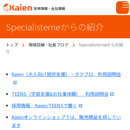
: 採用情報・会社情報
S
Specialisterneからの紹介
k
i
p
トップ
現場目線 - 社長ブログ
Specialisterneからの紹
t
介
o
c
o
n
Kaien（大人向け就労支援）・ガクプロ 利用説明会
t
e
TEENS（学習支援&お仕事体験） 利用説明会
n
t
採用情報 Kaien/TEENSで働く
Kaienオンラインショップでは、販売商品を探してい
ます