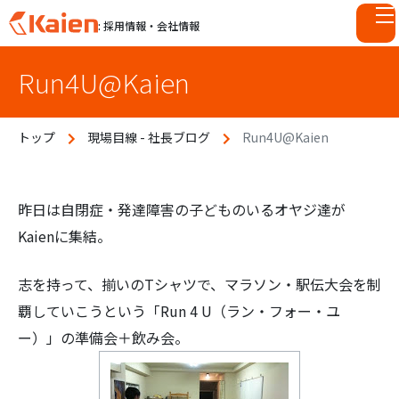
: 採用情報・会社情報
S
Run4U@Kaien
k
i
p
トップ
現場目線 - 社長ブログ
Run4U@Kaien
t
o
c
o
昨日は自閉症・発達障害の子どものいるオヤジ達が
n
Kaienに集結。
t
e
志を持って、揃いのTシャツで、マラソン・駅伝大会を制
n
覇していこうという「Run 4 U（ラン・フォー・ユ
t
ー）」の準備会＋飲み会。