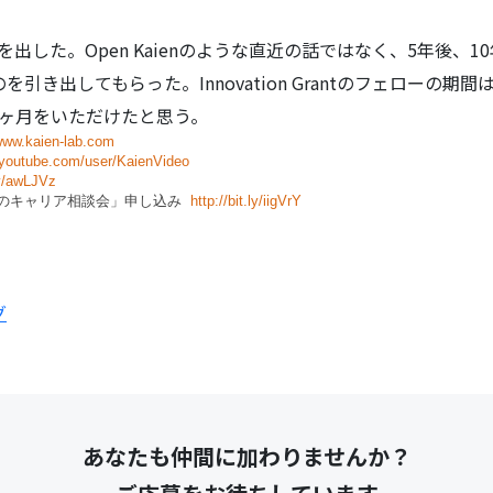
顔を出した。Open Kaienのような直近の話ではなく、5年後、
引き出してもらった。Innovation Grantのフェローの期
9ヶ月をいただけたと思う。
/www.kaien-lab.com
.youtube.com/user/KaienVideo
.ly/awLJVz
けのキャリア相談会」申し込み
http://bit.ly/iigVrY
グ
あなたも仲間に加わりませんか？