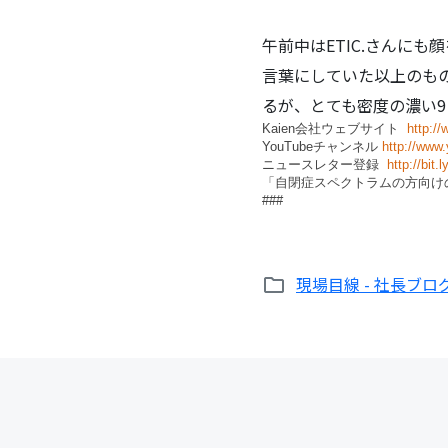
午前中はETIC.さんにも
言葉にしていた以上のものを
るが、とても密度の濃い
Kaien会社ウェブサイト
http:/
YouTubeチャンネル
http://www
ニュースレター登録
http://bit
「自閉症スペクトラムの方向
###
現場目線 - 社長ブロ