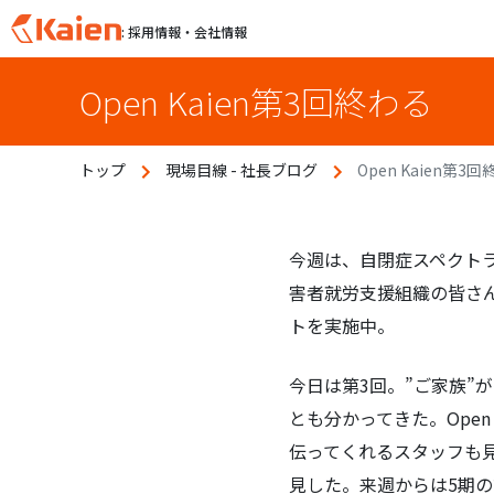
: 採用情報・会社情報
S
Open Kaien第3回終わる
k
i
p
トップ
現場目線 - 社長ブログ
Open Kaien第3
t
o
c
o
今週は、自閉症スペクト
n
害者就労支援組織の皆さん
t
トを実施中。
e
n
今日は第3回。”ご家族
t
とも分かってきた。Ope
伝ってくれるスタッフも
見した。来週からは5期