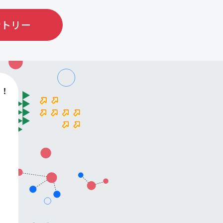
ントリー
す！