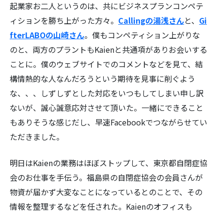
起業家お二人というのは、共にビジネスプランコンペテ
ィションを勝ち上がった方々。
Callingの湯浅さん
と、
Gi
fterLABOの山崎さん
。僕もコンペティション上がりな
のと、両方のプラントもKaienと共通項がありお会いする
ことに。僕のウェブサイトでのコメントなどを見て、結
構情熱的な人なんだろうという期待を見事に削ぐよう
な、、、しずしずとした対応をいつもしてしまい申し訳
ないが、誠心誠意応対させて頂いた。一緒にできること
もありそうな感じだし、早速Facebookでつながらせてい
ただきました。
明日はKaienの業務はほぼストップして、東京都自閉症協
会のお仕事を手伝う。福島県の自閉症協会の会員さんが
物資が届かず大変なことになっているとのことで、その
情報を整理するなどを任された。Kaienのオフィスも