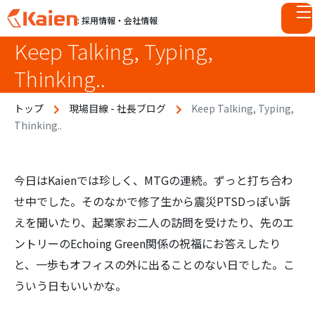
: 採用情報・会社情報
Keep Talking, Typing,
S
k
Thinking..
i
p
トップ
現場目線 - 社長ブログ
Keep Talking, Typing,
t
Thinking..
o
c
o
n
今日はKaienでは珍しく、MTGの連続。ずっと打ち合わ
t
せ中でした。そのなかで修了生から震災PTSDっぽい訴
e
えを聞いたり、起業家お二人の訪問を受けたり、先のエ
n
ントリーのEchoing Green関係の祝福にお答えしたり
t
と、一歩もオフィスの外に出ることのない日でした。こ
ういう日もいいかな。