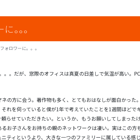
ーに。。。
pのフォロワーに。。。
ず。。。だが、窓際のオフィスは真夏の日差しで気温が高い。P
マネの方に会う。著作物も多く、とてもおはなしが面白かった。K
。それを伺っていると僕が1年で考えていたことを1週間ほどで
々頼らせていただきたい。というか、もうお願いしてしまった
あるお子さんをお持ちの親のネットワークは凄い。実はこの方
ュニティというより、大きな一つのファミリーに属している感