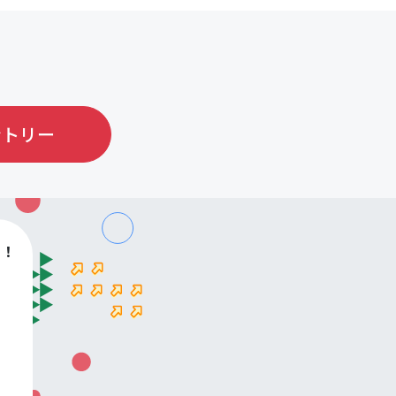
ントリー
す！