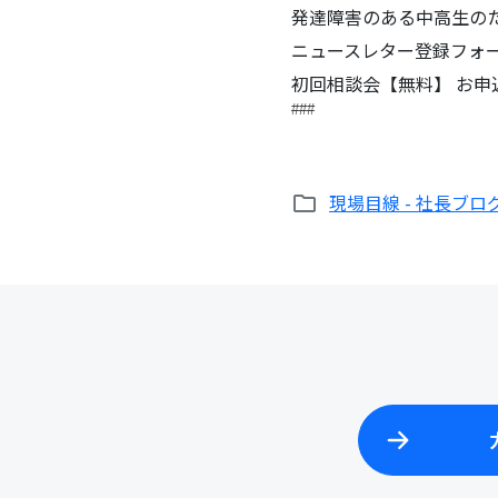
発達障害のある中高生の
ニュースレター登録フォ
初回相談会【無料】 お
###
現場目線 - 社長ブロ