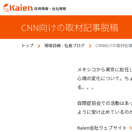
: 採用情報・会社情報
S
CNN向けの取材記事脱稿
k
i
p
トップ
現場目線 - 社長ブログ
CNN向けの取材記
t
o
c
o
メキシコから東京に赴任し
n
心境の変化について。ち
t
る。。。
e
n
自閉症協会での活動はあ
t
ように受け止めているの
Kaien会社ウェブサイト
h