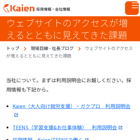
: 採用情報・会社情報
ウェブサイトのアクセスが増
S
k
えるとともに見えてきた課題
i
p
トップ
現場目線 - 社長ブログ
ウェブサイトのアクセス
t
が増えるとともに見えてきた課題
o
c
o
n
当社について。まずは利用説明会にお越しください。採
t
用情報も下記から。
e
n
Kaien（大人向け就労支援）・ガクプロ 利用説明会
t
TEENS（学習支援&お仕事体験） 利用説明会
採用情報 Kaien/TEENSで働く