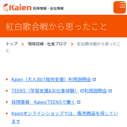
: 採用情報・会社情報
S
紅白歌合戦から思ったこと
k
i
p
トップ
現場目線 - 社長ブログ
紅白歌合戦から思ったこ
t
と
o
c
o
n
t
Kaien（大人向け就労支援）利用説明会
e
TEENS（学習支援&お仕事体験）
利用説明会
n
t
採用情報 Kaien/TEENSで働く
Kaienオンラインショップでは、販売商品を探してい
ます