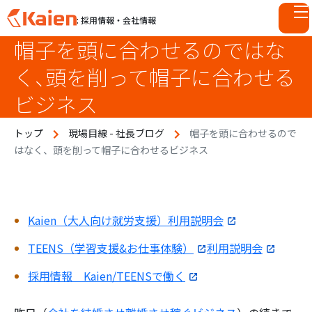
: 採用情報・会社情報
帽子を頭に合わせるのではな
S
k
く、頭を削って帽子に合わせる
i
p
ビジネス
t
o
トップ
現場目線 - 社長ブログ
帽子を頭に合わせるので
c
はなく、頭を削って帽子に合わせるビジネス
o
n
t
e
Kaien（大人向け就労支援）利用説明会
n
t
TEENS（学習支援&お仕事体験）
利用説明会
採用情報 Kaien/TEENSで働く