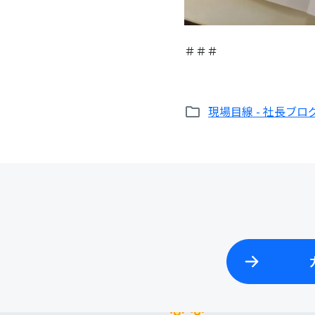
＃＃＃
現場目線 - 社長ブロ