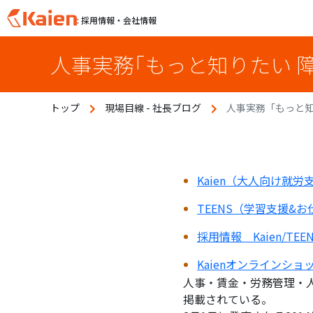
: 採用情報・会社情報
S
人事実務「もっと知りたい 
k
i
p
トップ
現場目線 - 社長ブログ
人事実務「もっと知
t
o
c
o
n
Kaien（大人向け就
t
TEENS（学習支援&
e
n
採用情報 Kaien/TE
t
Kaienオンラインシ
人事・賃金・労務管理・
掲載されている。