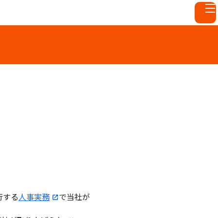
行する
人事実務
で当社が