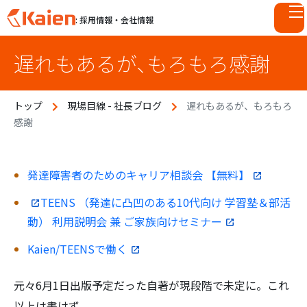
: 採用情報・会社情報
S
遅れもあるが、もろもろ感謝
k
i
p
トップ
現場目線 - 社長ブログ
遅れもあるが、もろもろ
t
感謝
o
c
o
n
発達障害者のためのキャリア相談会 【無料】
t
TEENS （発達に凸凹のある10代向け 学習塾＆部活
e
動） 利用説明会 兼 ご家族向けセミナー
n
t
Kaien/TEENSで働く
元々6月1日出版予定だった自著が現段階で未定に。これ
以上は書けず。。。