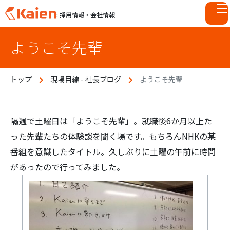
: 採用情報・会社情報
S
ようこそ先輩
k
i
p
トップ
現場目線 - 社長ブログ
ようこそ先輩
t
o
c
o
隔週で土曜日は「ようこそ先輩」。就職後6か月以上た
n
った先輩たちの体験談を聞く場です。もちろんNHKの某
t
番組を意識したタイトル。久しぶりに土曜の午前に時間
e
があったので行ってみました。
n
t