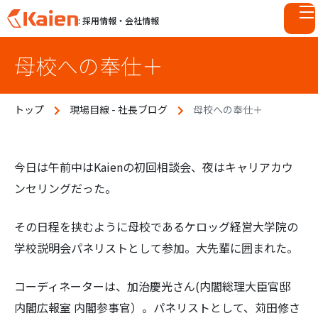
: 採用情報・会社情報
S
母校への奉仕＋
k
i
p
トップ
現場目線 - 社長ブログ
母校への奉仕＋
t
o
c
o
今日は午前中はKaienの初回相談会、夜はキャリアカウ
n
ンセリングだった。
t
e
その日程を挟むように母校であるケロッグ経営大学院の
n
学校説明会パネリストとして参加。大先輩に囲まれた。
t
コーディネーターは、加治慶光さん(内閣総理大臣官邸
内閣広報室 内閣参事官）。パネリストとして、苅田修さ