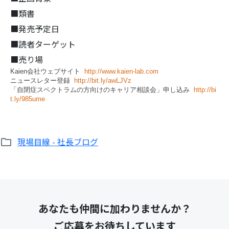
■類書
■発売予定日
■読者ターゲット
■売り場
検
Kaien会社ウェブサイト
http://www.kaien-lab.com
索:
ニュースレター登録
http://bit.ly/awLJVz
「自閉症スペクトラムの方向けのキャリア相談会」申し込み
http://bi
t.ly/985ume
現場目線 - 社長ブログ
あなたも仲間に加わりませんか？
ご応募をお待ちしています