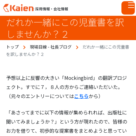
: 採用情報・会社情報
だれか一緒にこの児童書を訳
S
k
しませんか？２
i
p
トップ
現場目線 - 社長ブログ
だれか一緒にこの児童書
t
を訳しませんか？２
o
c
o
n
予想以上に反響の大きい「Mockingbird」の翻訳プロジ
t
ェクト。すでに７，８人の方からご連絡いただいた。
e
（元々のエントリーについては
こちら
から）
n
t
「あさってまでに以下の情報が集められれば、出版社に
聞いてみましょうか？」という方が現れたので、皆様の
お力を借りて、初歩的な提案書をまとめようと思ってい