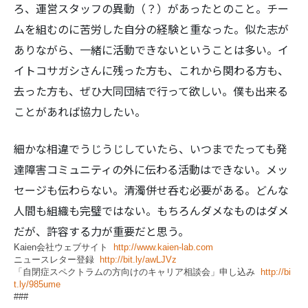
ろ、運営スタッフの異動（？）があったとのこと。チー
ムを組むのに苦労した自分の経験と重なった。似た志が
ありながら、一緒に活動できないということは多い。イ
イトコサガシさんに残った方も、これから関わる方も、
去った方も、ぜひ大同団結で行って欲しい。僕も出来る
ことがあれば協力したい。
細かな相違でうじうじしていたら、いつまでたっても発
達障害コミュニティの外に伝わる活動はできない。メッ
セージも伝わらない。清濁併せ呑む必要がある。どんな
人間も組織も完璧ではない。もちろんダメなものはダメ
だが、許容する力が重要だと思う。
Kaien会社ウェブサイト
http://www.kaien-lab.com
ニュースレター登録
http://bit.ly/awLJVz
「自閉症スペクトラムの方向けのキャリア相談会」申し込み
http://bi
t.ly/985ume
###