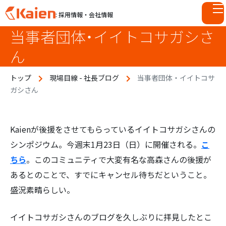
: 採用情報・会社情報
当事者団体・イイトコサガシさ
S
k
ん
i
p
トップ
現場目線 - 社長ブログ
当事者団体・イイトコサ
t
ガシさん
o
c
o
n
Kaienが後援をさせてもらっているイイトコサガシさんの
t
シンポジウム。今週末1月23日（日）に開催される。
こ
e
ちら
。このコミュニティで大変有名な高森さんの後援が
n
あるとのことで、すでにキャンセル待ちだということ。
t
盛況素晴らしい。
イイトコサガシさんのブログを久しぶりに拝見したとこ