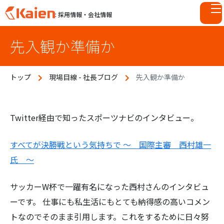
: 採用情報・会社情報
S
先入観か準備か
k
i
p
トップ
現場目線 - 社長ブログ
先入観か準備か
t
o
c
o
Twitter経由で知ったスポーツナビのインタビュー。
n
t
すべてが決勝戦という気持ちで ～ 国際主審 西村雄一
e
氏 ～
n
t
サッカーW杯で一躍有名になった西村さんのインタビュ
ーです。 仕事にも私生活にもとても納得感の高いコメン
トなのでそのまま引用します。これをするために日々努