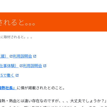
れると。。。
長に取材されると。。。
支援）
利用説明会
お仕事体験）
利用説明会
ENSで働く
情熱社長』
に僕が掲載されたとのこと。
情熱・熱血とは遠い存在なのですが、、、大丈夫でしょうか？