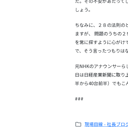
た。その不安があたって
しょう。
ちなみに、２８の法則の
ますが、 問題のうちの２
を常に探すように心がけ
で、そう言ったつもりは
元NHKのアナウンサー
日は日経産業新聞に取り
半から40台前半）でも
###
現場目線 - 社長ブロ