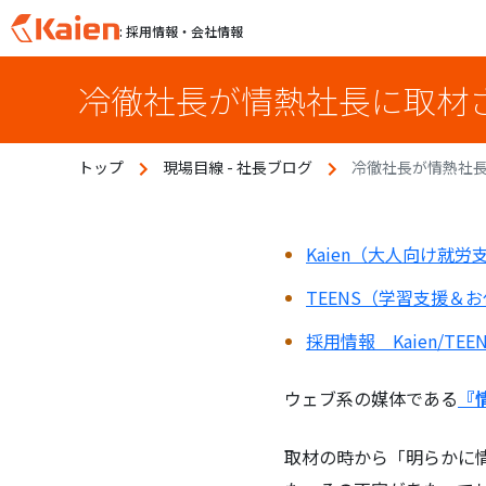
: 採用情報・会社情報
S
冷徹社長が情熱社長に取材さ
k
i
p
トップ
現場目線 - 社長ブログ
冷徹社長が情熱社
t
o
c
o
Kaien（大人向け就労
n
TEENS（学習支援＆
t
e
採用情報 Kaien/TE
n
t
ウェブ系の媒体である
『
取材の時から「明らかに