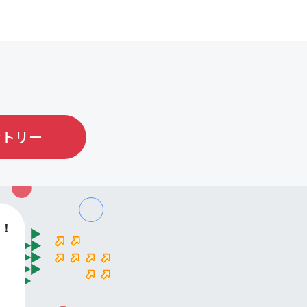
ントリー
す！