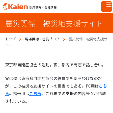
: 採用情報・会社情報
S
震災関係 被災地支援サイト
k
i
p
トップ
現場目線 - 社長ブログ
震災関係 被災地支援サ
t
イト
o
c
o
n
東京都自閉症協会の活動。夜、都内で有志で話し合い。
t
e
実は僕は東京都自閉症協会の役員でもあるわけなのだ
n
が、この被災地支援サイトの担当でもある。PC用は
こち
t
ら
。携帯用は
こちら
。これまでの支援の内容等々が掲載
されている。