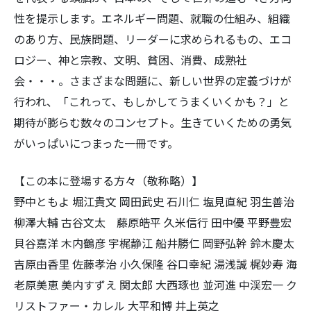
性を提示します。エネルギー問題、就職の仕組み、組織
のあり方、民族問題、リーダーに求められるもの、エコ
ロジー、神と宗教、文明、貧困、消費、成熟社
会・・・。さまざまな問題に、新しい世界の定義づけが
行われ、「これって、もしかしてうまくいくかも？」と
期待が膨らむ数々のコンセプト。生きていくための勇気
がいっぱいにつまった一冊です。
【この本に登場する方々（敬称略）】
野中ともよ 堀江貴文 岡田武史 石川仁 塩見直紀 羽生善治
柳澤大輔 古谷文太 藤原皓平 久米信行 田中優 平野豊宏
貝谷嘉洋 木内鶴彦 宇梶静江 船井勝仁 岡野弘幹 鈴木慶太
吉原由香里 佐藤孝治 小久保隆 谷口幸紀 湯浅誠 梶妙寿 海
老原美恵 美内すずえ 関太郎 大西琢也 並河進 中渓宏一 ク
リストファー・カレル 大平和博 井上英之