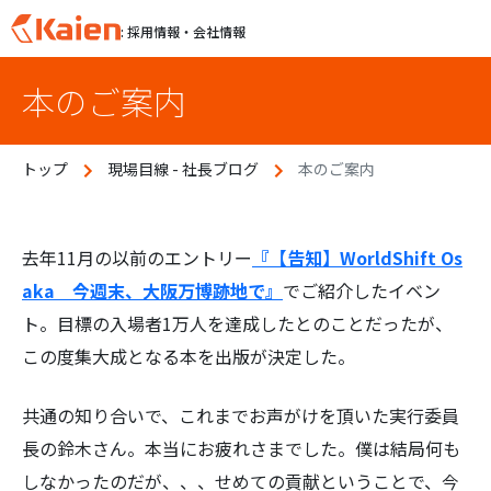
: 採用情報・会社情報
S
本のご案内
k
i
p
トップ
現場目線 - 社長ブログ
本のご案内
t
o
c
o
去年11月の以前のエントリー
『【告知】WorldShift Os
n
aka 今週末、大阪万博跡地で』
でご紹介したイベン
t
ト。目標の入場者1万人を達成したとのことだったが、
e
この度集大成となる本を出版が決定した。
n
t
共通の知り合いで、これまでお声がけを頂いた実行委員
長の鈴木さん。本当にお疲れさまでした。僕は結局何も
しなかったのだが、、、せめての貢献ということで、今