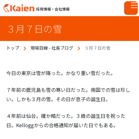
: 採用情報・会社情報
S
３月７日の雪
k
i
p
トップ
現場目線 - 社長ブログ
３月７日の雪
t
o
c
o
今日の東京は雪が降った。かなり重い雪だった。
n
t
７年前の鹿児島も雪の寒い日だった。南国での雪は珍し
e
い。しかも３月の雪。その日が息子の誕生日。
n
t
４年前は仙台。確か晴だった。３歳の誕生日を祝った
日。Kelloggからの合格通知が届いた日でもある。