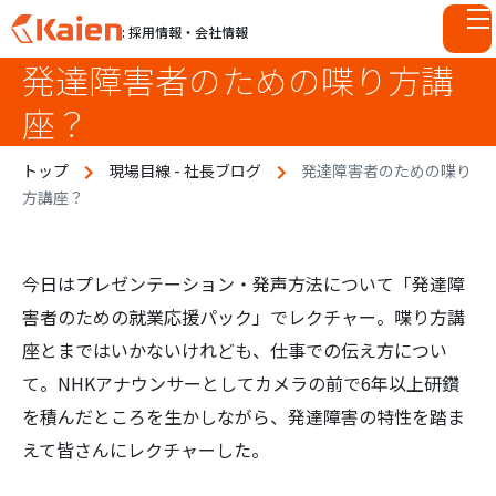
: 採用情報・会社情報
発達障害者のための喋り方講
S
k
座？
i
p
トップ
現場目線 - 社長ブログ
発達障害者のための喋り
t
方講座？
o
c
o
n
今日はプレゼンテーション・発声方法について「発達障
t
害者のための就業応援パック」でレクチャー。喋り方講
e
座とまではいかないけれども、仕事での伝え方につい
n
て。NHKアナウンサーとしてカメラの前で6年以上研鑽
t
を積んだところを生かしながら、発達障害の特性を踏ま
えて皆さんにレクチャーした。