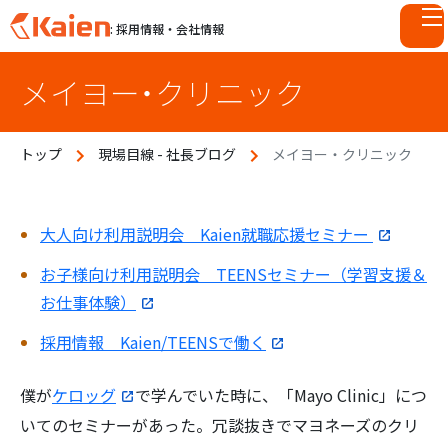
: 採用情報・会社情報
S
メイヨー・クリニック
k
i
p
トップ
現場目線 - 社長ブログ
メイヨー・クリニック
t
o
c
o
大人向け利用説明会 Kaien就職応援セミナー
n
お子様向け利用説明会 TEENSセミナー（学習支援＆
t
お仕事体験）
e
n
採用情報 Kaien/TEENSで働く
t
僕が
ケロッグ
で学んでいた時に、「Mayo Clinic」につ
いてのセミナーがあった。冗談抜きでマヨネーズのクリ