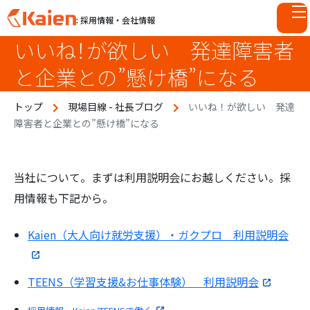
: 採用情報・会社情報
いいね！が欲しい 発達障害者
S
k
と企業との”懸け橋”になる
i
p
トップ
現場目線 - 社長ブログ
いいね！が欲しい 発達
t
障害者と企業との”懸け橋”になる
o
c
o
n
当社について。まずは利用説明会にお越しください。採
t
用情報も下記から。
e
n
Kaien（大人向け就労支援）・ガクプロ 利用説明会
t
TEENS（学習支援&お仕事体験） 利用説明会