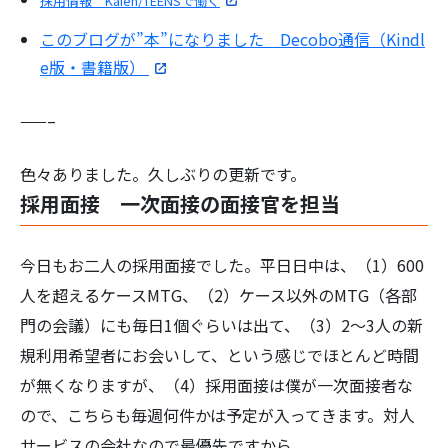
採用情報 Kaien/TEENSで働く
このブログが”本”になりました Decobo通信（Kindl
e版・書籍版）
——–
色々ありました。久しぶりの更新です。
採用面接 一次面接の面接官を担当
今日もお二人の採用面接でした。平日日中は、（1）600
人を超えるケースMTG、（2）ケース以外のMTG（各部
門の会議）にも毎日1個ぐらいは出て、（3）2～3人の新
規利用希望者にお会いして、という感じでほとんど時間
が無くなりますが、（4）採用面接は僕が一次面接者な
ので、こちらも毎週何件かは予定が入ってきます。対人
サービスの会社なので最優先ですから。