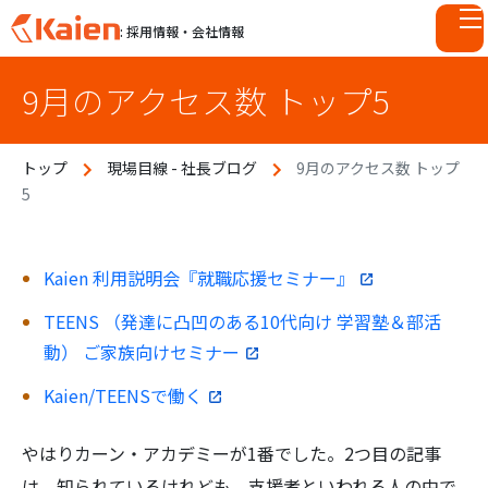
: 採用情報・会社情報
S
9月のアクセス数 トップ5
k
i
p
トップ
現場目線 - 社長ブログ
9月のアクセス数 トップ
t
5
o
c
o
n
Kaien 利用説明会『就職応援セミナー』
t
TEENS （発達に凸凹のある10代向け 学習塾＆部活
e
動） ご家族向けセミナー
n
t
Kaien/TEENSで働く
やはりカーン・アカデミーが1番でした。2つ目の記事
は、知られているけれども、支援者といわれる人の中で